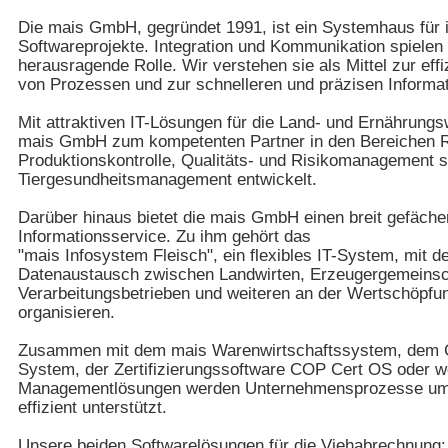
Die mais GmbH, gegründet 1991, ist ein Systemhaus für 
Softwareprojekte. Integration und Kommunikation spielen 
herausragende Rolle. Wir verstehen sie als Mittel zur eff
von Prozessen und zur schnelleren und präzisen Informat
Mit attraktiven IT-Lösungen für die Land- und Ernährungsw
mais GmbH zum kompetenten Partner in den Bereichen R
Produktionskontrolle, Qualitäts- und Risikomanagement 
Tiergesundheitsmanagement entwickelt.
Darüber hinaus bietet die mais GmbH einen breit gefäche
Informationsservice. Zu ihm gehört das
"mais Infosystem Fleisch", ein flexibles IT-System, mit d
Datenaustausch zwischen Landwirten, Erzeugergemeinsch
Verarbeitungsbetrieben und weiteren an der Wertschöpfun
organisieren.
Zusammen mit dem mais Warenwirtschaftssystem, dem 
System, der Zertifizierungssoftware COP Cert OS oder w
Managementlösungen werden Unternehmensprozesse umfa
effizient unterstützt.
Unsere beiden Softwarelösungen für die Viehabrechnung: