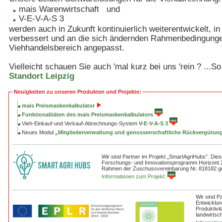
mais Warenwirtschaft und
V-E-V-A-S 3
werden auch in Zukunft kontinuierlich weiterentwickelt, in 
verbessert und an die sich ändernden Rahmenbedingung
Viehhandelsbereich angepasst.
Vielleicht schauen Sie auch 'mal kurz bei uns 'rein ? ...So
Standort Leipzig
Neuigkeiten zu unseren Produkten und Projekte:
mais Preismaskenkalkulator
Funktionalitäten des mais Preismaskenkalkulators
Vieh-Einkauf-und Verkauf-Abrechnungs-System
V-E-V-A-S 3
Neues Modul
„Mitgliederverwaltung und genossenschaftliche Rückvergütun
Wir sind Partner im Projekt „SmartAgriHubs”. Dies
Forschungs- und Innovationsprogramm Horizont 
Rahmen der Zuschussvereinbarung Nr. 818182 ge
Informationen zum Projekt:
Wir sind P
Entwicklu
Produktivit
landwirtsc